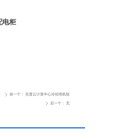
配电柜
前一个：
百度云计算中心冷却塔机组
ꄲ
后一个：
无
ꄲ