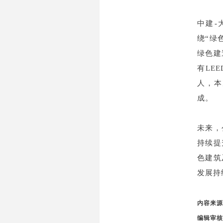
中建-
绕“绿
绿色建
有LE
人，本次
成。
未来，
持续提
色建筑
发展持
内容来源
编辑审核