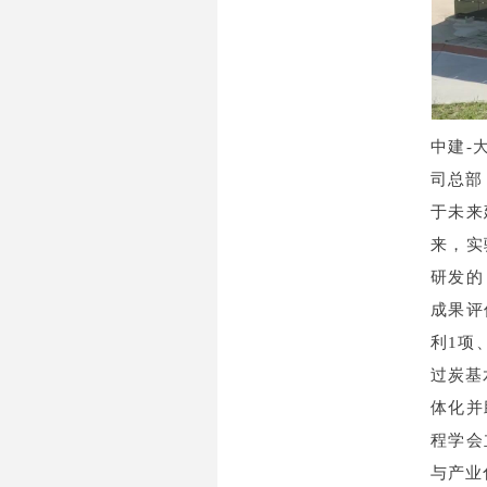
中建-
司总部
于未来
来，实
研发的
成果评
利1项
过炭基
体化并
程学会
与产业