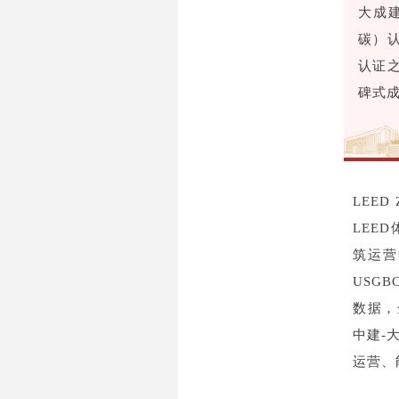
大成建
碳）认
认证
碑式
LEED
LEE
筑运营
USGBC
数据，全
中建-
运营、