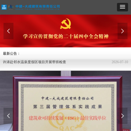
넳
넲
最新公告：
第四届链博会｜带您走近中建-大成的绿色创新成果
创新建证美好 | 链博会首发！中建国际携手多方共筑零碳未来
中建-大成与渤海大学举行校企合作交流座谈会
中建-大成建筑储能实验室荣获LEED“零碳”认证
许涛赴在京项目开展节日期间带班检查，并慰问一线建设者
许涛赴印度尼西亚短期工作
许涛赴北京蚂蚁工场柔性敏捷先进制造平台项目开展安全带班检查
中建-大成召开2026年总部员工大会
中建-大成2026年度分供商大会在京召开
中建-大成一科技成果获评国际先进水平
媒体聚焦｜中建-大成：以“无废”建造 筑文物之家
策马奋进启新程｜中建-大成召开2026年节后收心会
许涛赴在京项目开展节后复工复产安全带班检查
共赴绿色征程，中建-大成与绿色低碳技术委员会签订战略合作协议
中建-大成荣获“2025年度城市更新创新实践案例”
中建-大成2026年党的建设工作会议、职代会暨2026年工作会在京召开
许涛探望慰问102岁高龄张恩树先生
中建-大成优刻得乌兰察布智算中心D楼项目举行封顶仪式暨机电工程进场启动会
2026-07-10
2026-07-10
2026-07-10
2026-05-19
2026-05-19
2026-05-11
2026-04-23
2026-04-15
2026-03-31
2026-03-31
2026-03-09
2026-03-09
2026-03-09
2026-03-09
2026-02-03
2026-02-03
2026-02-03
2026-02-03
许涛赴邻水温泉度假区项目开展带班检查
2026-07-10
中建-大成举行2026年“安全生产月”启动仪式暨“夯基固本 向零奋斗”专项行动启动会
2026-06-08
넳
넲