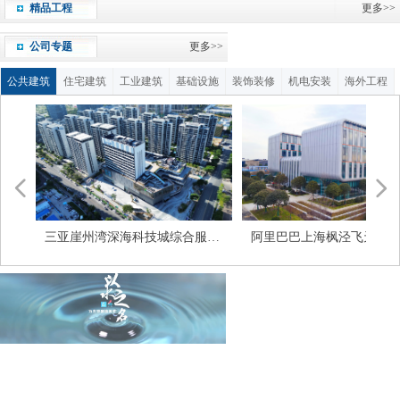
精品工程
更多>>
公司专题
更多>>
公共建筑
住宅建筑
工业建筑
基础设施
装饰装修
机电安装
海外工程
넳
넲
支流
服务
园
心项
司
工程
及科
融贸
舍
务用
职
研究
及
三亚崖州湾深海科技城综合服务
阿里巴巴上海枫泾飞天园
中心二期
目