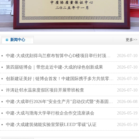
新闻中心
更多>>
中建-大成优刻得乌兰察布智算中心D楼项目举行封顶仪式暨机电工程进场启动会
2026-07-10
넷
第四届链博会｜带您走近中建-大成的绿色创新成果
2026-07-10
넷
创新建证美好 | 链博会首发！中建国际携手多方共筑零碳未来
2026-07-10
넷
许涛赴邻水温泉度假区项目开展带班检查
2026-07-10
넷
中建-大成举行2026年“安全生产月”启动仪式暨“夯基固本 向零奋斗”专项行动启动会
2026-06-08
넷
中建-大成与渤海大学举行校企合作交流座谈会
2026-05-19
넷
中建-大成建筑储能实验室荣获LEED“零碳”认证
2026-05-19
넷